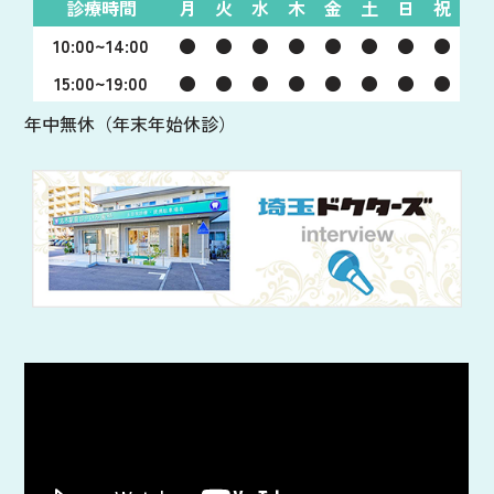
診療時間
月
火
水
木
金
土
日
祝
10:00~14:00
●
●
●
●
●
●
●
●
15:00~19:00
●
●
●
●
●
●
●
●
年中無休（年末年始休診）