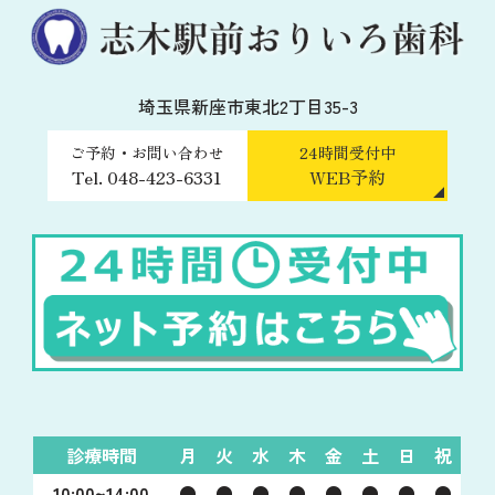
埼玉県新座市東北2丁目35-3
ご予約・お問い合わせ
24時間受付中
Tel. 048-423-6331
WEB予約
診療時間
月
火
水
木
金
土
日
祝
10:00~14:00
●
●
●
●
●
●
●
●